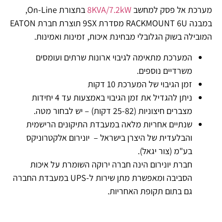
מערכת אל פסק למחשב
8KVA/7.2kW
בתצורת On-Line,
במבנה RACKMOUNT 6U מסדרת 9SX תוצרת חברת EATON
המובילה בשוק הגלובלי מבחינת איכות, זמינות ואמינות.
המערכת מתאימה לגיבוי ארונות שרתים ועומסים
משרדיים נוספים.
זמן הגיבוי של המערכת 10 דקות
ניתן להגדיל את זמן הגיבוי באמצעות עד 4 יחידות
מצברים חיצוניות (25-82 דקות) – יש לבחור מטה.
שנתיים אחריות מלאה במעבדת התיקונים הרישמית
והבלעדית של היצרן בישראל – יונירום אלקטרוניקס
בע"מ (צור יגאל).
חברת יונירום הינה חברה ירוקה השומרת על איכות
הסביבה ומאפשרת מתן שירות ל-UPS במעבדת החברה
גם בתום תקופת האחריות.