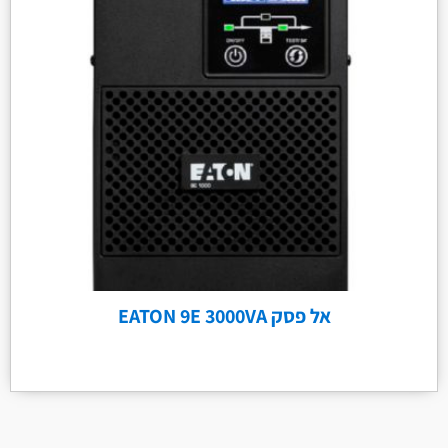
אל פסק EATON 9E 3000VA