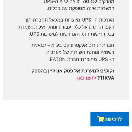
מהדקים לכניסה ויציאה לגוף ה-UPS.
המערכת אינה מסופקת עם כבלים.
מערכות ה-
UPS
מיוצרות במפעל החברה תוך
הקפדה יתרה על כללי עבודה ונוהלי איכות ועומדת
בכל דרישות התקן הנדרשות למערכות
UPS
.
חברת יונירום אלקטרוניקס בע"מ –
יבואנית
רשמית ונותנת השירות
של מערכות
ה-
UPS
מתוצרת חברת
EATON
.
זקוקים למערכת אל פסק
און ליין בהספק
11KVA?
לחצו כאן
לרכישה