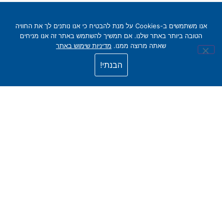
אל פסק UPS
מצברים ל-UPS
אנו משתמשים ב-Cookies על מנת להבטיח כי אנו נותנים לך את החוויה
הטובה ביותר באתר שלנו. אם תמשיך להשתמש באתר זה אנו מניחים
אל פסק למחשב
מצברי ליתיום
שאתה מרוצה ממנו.
מדיניות שימוש באתר
מערכות תלת פאזיות
מצברי GNB-EXIDE
הבנתי!
מערכות אל פסק רוטטיביות
מצברי YUASA
מערכות DC
מצברי POWER SONIC
מוצרים נוספים
מצברים לתקשורת ובקרה
מידע נוסף
יצירת קשר
אודות
תמיכה ושרות
צוות ההנהלה
צור קשר
פרויקטים
תקנון האתר
הסיפרייה הטכנית