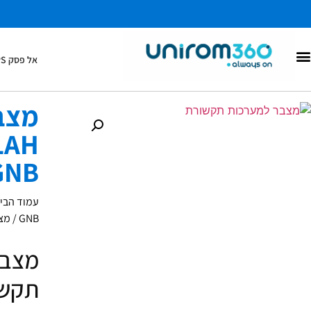
אל פסק UPS
מערכות DC
אל פסק UPS
מצב
1AH
GNB
עמוד הבי
GNB
/ מצבר ל
מצבר
תקשו