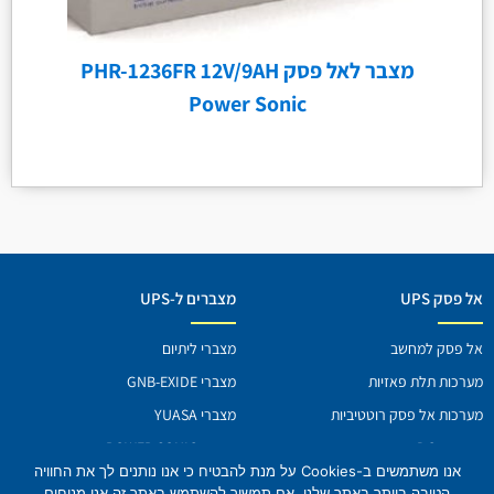
מצבר לאל פסק PHR-1236FR 12V/9AH
Power Sonic
אל פסק UPS
מצברים ל-UPS
אל פסק למחשב
מצברי ליתיום
מערכות תלת פאזיות
מצברי GNB-EXIDE
מערכות אל פסק רוטטיביות
מצברי YUASA
מערכות DC
מצברי POWER SONIC
אנו משתמשים ב-Cookies על מנת להבטיח כי אנו נותנים לך את החוויה
מוצרים נוספים
מצברים לתקשורת ובקרה
הטובה ביותר באתר שלנו. אם תמשיך להשתמש באתר זה אנו מניחים