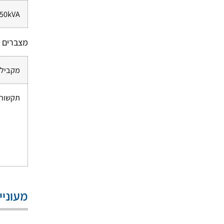
50kVA
מצברים – חיצונ
מקבילי
תקשור
מעוניי