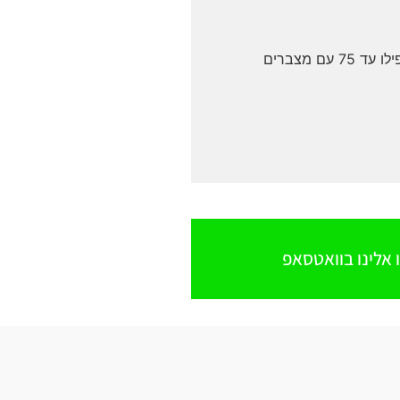
בדגמים של 15kVA-40kVA ניתן להתקין מצברי גיבוי פנימיים ומצברי גיבוי חיצוניים נוספים. (יש מערכות שאפשר עד 60 ויש אפילו עד 75 עם מצברים
 אלינו בוואטסאפ