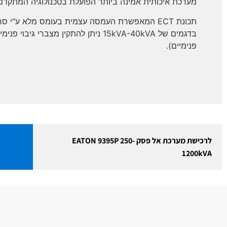
מערכת איכותית אמינה ביותר הפועלת בטכנולוגיה המתקדמ
תכונת ECT המאפשרת העמסה עצמית בעומס מלא ע"י סחרור והחזרת אנרגיה לרשת ללא צורך בעומס דמה חיצוני.
פנימיים).
לרכישת מערכת אל פסק EATON 9395P 250-
1200kVA