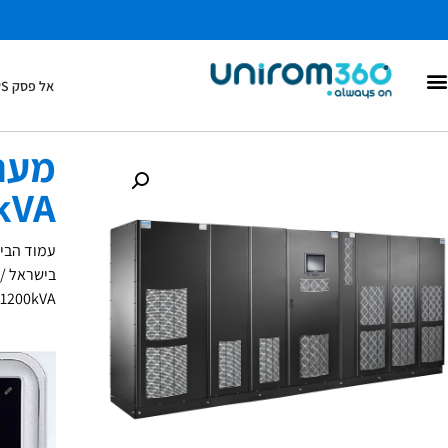
אל פסק UPS
מערכות DC
אל פסק UPS
kVA
עמוד הבי
בישראל
/
-1200kVA