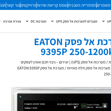
מאמרים
הסיפרייה הטכנית
טופס קריאת שירות
פרוייקטים
צור קשר
lish
מצברים למערכות אל פסק UPS
מערכות DC
אגירת אנרגיה
מערכת אל פסק EATON
9395P 250-1200
ת
/
מערכות אל פסק (UPS) | יונירום – גיבוי חכם ואמין לעסקים
מערכות אל פסק תלת פאזיות
/ מערכת אל פסק EATON 9395P
250