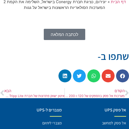
דף הבית
»
יונירום, נציגת חברת Conergy בישראל, השלימה את הקמת 2
המערכות הסולאריות הראשונות בישראל על גגות
לכתבה המלאה
שתפו ב-
הקודם
הבא
מערכות אל פסק בהספקים של 120 ו-200 קילו-ואט הותקנו לאספקת חשמל רציפה לציוד חירום בבית חולים
איטון ישווק פתרונות של חברת Tripp Lite בארץ, חברת יונירום תפיץ את ציוד ה- IT מתקדם כגון ממירי הפסק ו-UPS להפעלת ציוד רפואי בסביבת חולה
אל פסק UPS
מצברים ל-UPS
אל פסק למחשב
מצברי ליתיום