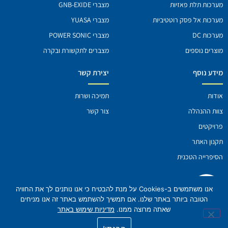
מערכות תלת פאזיות
מצברי GNB-EXIDE
מערכות אל פסק רוטטיביות
מצברי YUASA
מערכות DC
מצברי POWER SONIC
מוצרים נוספים
מצברים לתקשורת ובקרה
מידע נוסף
יצירת קשר
אודות
תמיכה ושרות
צוות ההנהלה
צור קשר
פרויקטים
תקנון האתר
הסיפרייה הטכנית
אנו משתמשים ב-Cookies על מנת להבטיח כי אנו נותנים לך את החוויה
הטובה ביותר באתר שלנו. אם תמשיך להשתמש באתר זה אנו מניחים
יונירום אלקטרוניקס בע"מ רח' גרניט 3 צור יגאל
שאתה מרוצה ממנו.
מדיניות שימוש באתר
4486200 ת.ד 426 |
עיצוב ופיתוח